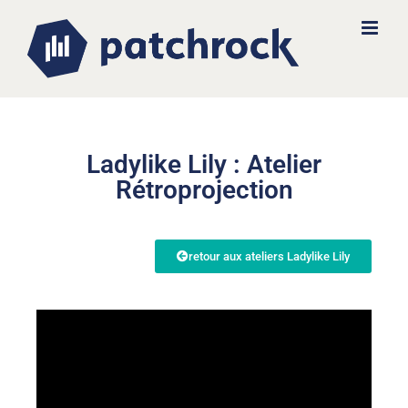
Ladylike Lily : Atelier
Rétroprojection
retour aux ateliers Ladylike Lily