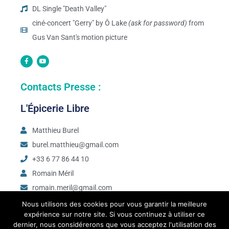
DL Single "Death Valley"
ciné-concert "Gerry" by Ô Lake
(ask for password)
from
Gus Van Sant's motion picture
Contacts Presse :
L'Épicerie Libre
Matthieu Burel
burel.matthieu@gmail.com
+33 6 77 86 44 10
Romain Méril
romain.meril@gmail.com
+33 6 28 04 32 80
Nous utilisons des cookies pour vous garantir la meilleure
expérience sur notre site. Si vous continuez à utiliser ce
dernier, nous considérerons que vous acceptez l'utilisation des