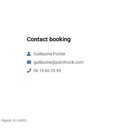
Contact booking
Guillaume Pottier
guillaume@patchrock.com
06 16 66 29 95
 légales & crédits